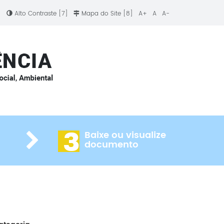
]
Alto Contraste [7]
Mapa do Site [8]
A+
A
A-
3
Baixe ou visualize
documento