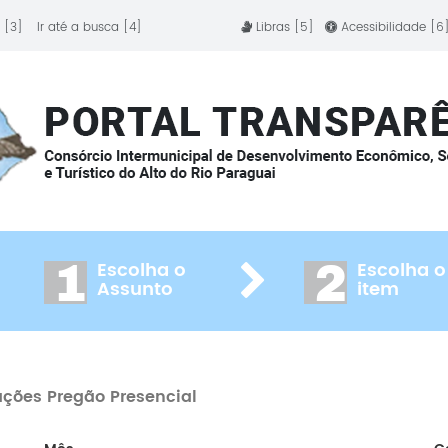
 [3]
Ir até a busca [4]
Libras [5]
Acessibilidade [6
1
2
Escolha o
Escolha o
Assunto
item
ações Pregão Presencial